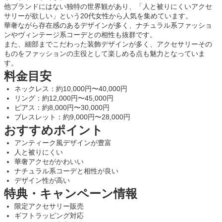
他ブランドにはない独特の世界観があり、「人と被りにくいアクセ
サリーが欲しい」という20代女性から人気を集めています。
華奢ながら存在感のあるデザインが多く、ナチュラル系ファッショ
ンやヴィンテージ系コーデとの相性も抜群です。
また、細部までこだわった装飾デザインが多く、アクセサリーその
ものをファッションの主役として楽しめる点も魅力となっていま
す。
料金目安
ネックレス：約10,000円〜40,000円
リング：約12,000円〜45,000円
ピアス：約8,000円〜30,000円
ブレスレット：約9,000円〜28,000円
おすすめポイント
アンティーク風デザインが豊富
人と被りにくい
華奢アクセがかわいい
ナチュラル系コーデと相性が良い
デザイン性が高い
特典・キャンペーン情報
限定アクセサリー販売
ギフトラッピング対応