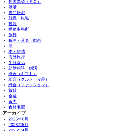
外国為替（ＦＸ）
婚活
専門転職
就職・転職
投資
探偵事務所
旅行
映画・音楽・動画
服
本・雑誌
海外旅行
生鮮食品
結婚相談・婚活
総合（ギフト）
総合（グルメ・食品）
総合（ファッション）
賃貸
金融
電力
食材宅配
アーカイブ
2026年6月
2026年5月
2026年4月