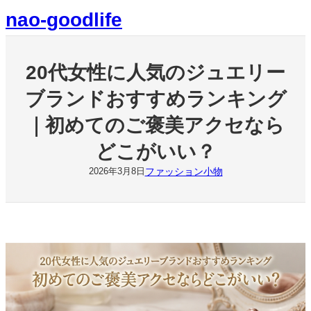
内
nao-goodlife
容
を
ス
キ
20代女性に人気のジュエリー
ッ
プ
ブランドおすすめランキング
｜初めてのご褒美アクセなら
どこがいい？
ファッション小物
2026年3月8日