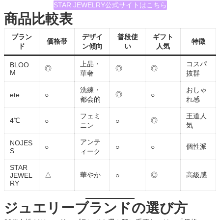
STAR JEWELRY公式サイトはこちら
商品比較表
ブラン
デザイ
普段使
ギフト
価格帯
特徴
ド
ン傾向
い
人気
上品・
コスパ
BLOO
◎
◎
◎
M
華奢
抜群
洗練・
おしゃ
◎
ete
○
○
都会的
れ感
フェミ
王道人
4℃
◎
○
○
ニン
気
アンテ
NOJES
個性派
○
○
○
S
ィーク
STAR
△
華やか
◎
高級感
JEWEL
○
RY
ジュエリーブランドの選び方