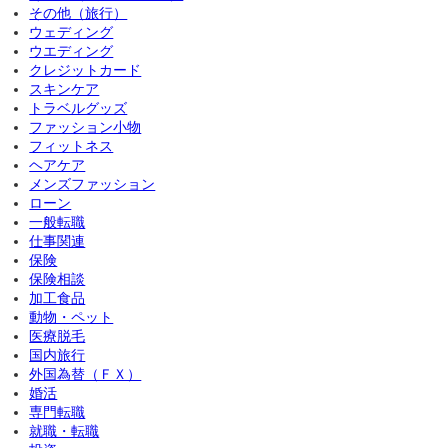
その他（旅行）
ウェディング
ウエディング
クレジットカード
スキンケア
トラベルグッズ
ファッション小物
フィットネス
ヘアケア
メンズファッション
ローン
一般転職
仕事関連
保険
保険相談
加工食品
動物・ペット
医療脱毛
国内旅行
外国為替（ＦＸ）
婚活
専門転職
就職・転職