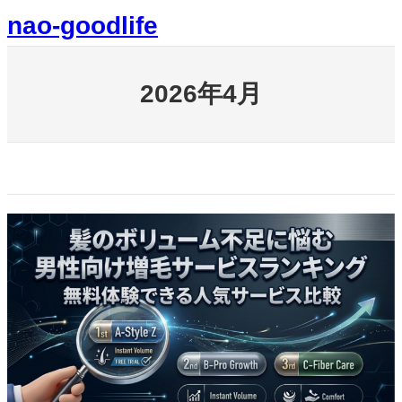
内
nao-goodlife
容
を
ス
キ
2026年4月
ッ
プ