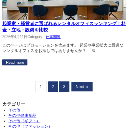
起業家・経営者に選ばれるレンタルオフィスランキング｜料
金・立地・設備を比較
2026年4月11日
Category :
仕事関連
このページはプロモーションを含みます。 起業や事業拡大に最適な
レンタルオフィスをお探しではありませんか？ 「法…
Read more
1
2
3
Next
»
カテゴリー
その他
その他健康食品
その他（ギフト）
その他（ファッション）