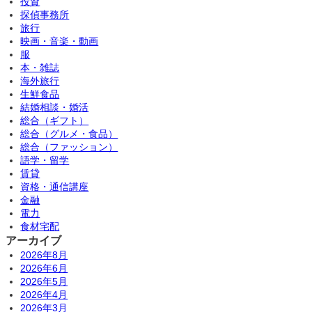
投資
探偵事務所
旅行
映画・音楽・動画
服
本・雑誌
海外旅行
生鮮食品
結婚相談・婚活
総合（ギフト）
総合（グルメ・食品）
総合（ファッション）
語学・留学
賃貸
資格・通信講座
金融
電力
食材宅配
アーカイブ
2026年8月
2026年6月
2026年5月
2026年4月
2026年3月