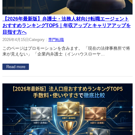
【2026年最新版】弁護士・法務人材向け転職エージェント
おすすめランキングTOP5｜年収アップとキャリアアップを
目指す方へ
2026年4月15日
Category :
専門転職
このページはプロモーションを含みます。 「現在の法律事務所で将
来が見えない」 「企業内弁護士（インハウスローヤ…
Read more