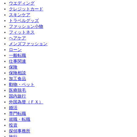
ウエディング
クレジットカード
スキンケア
トラベルグッズ
ファッション小物
フィットネス
ヘアケア
メンズファッション
ローン
一般転職
仕事関連
保険
保険相談
加工食品
動物・ペット
医療脱毛
国内旅行
外国為替（ＦＸ）
婚活
専門転職
就職・転職
投資
探偵事務所
旅行