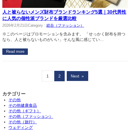
人と被らないメンズ財布ブランドランキング5選｜30代男性
に人気の個性派ブランドを厳選比較
2026年2月21日
Category :
総合（ファッション）
※このページはプロモーションを含みます。 「せっかく財布を持つ
なら、人と被らないものがいい」そんな風に感じてい…
Read more
1
2
Next
»
カテゴリー
その他
その他健康食品
その他（ギフト）
その他（ファッション）
その他（旅行）
ウェディング