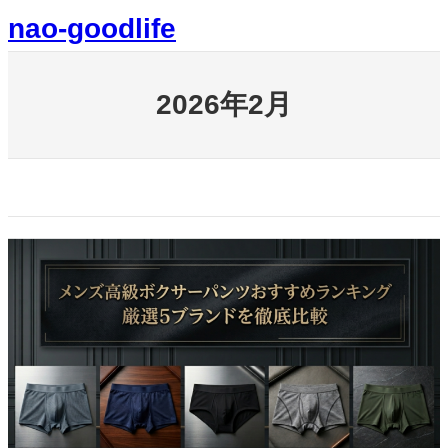
内
nao-goodlife
容
を
ス
キ
2026年2月
ッ
プ