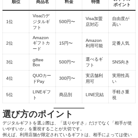
順位
商品名
料金
特徴
ポイント
Visaのデ
Visa加盟
自由度が
1位
ジタルギ
500円〜
店対応
高い
フト
Amazon
Amazon
ギフトカ
2位
15円〜
定番人気
利用可能
ード
選べるギ
giftee
3位
500円〜
SNS向き
Box
フト
QUOカー
実店舗利
実用性高
4位
300円〜
ドPay
用可
い
LINEギフ
手軽さ重
5位
商品別
LINE完結
ト
視
選び方のポイント
デジタルギフトを選ぶ際は、「送りやすさ」だけでなく「相手が使
いやすいか」を重視することが大切です。
例えば、利用店舗が限定されているギフトは、相手によっては使い