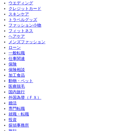
ウエディング
クレジットカード
スキンケア
トラベルグッズ
ファッション小物
フィットネス
ヘアケア
メンズファッション
ローン
一般転職
仕事関連
保険
保険相談
加工食品
動物・ペット
医療脱毛
国内旅行
外国為替（ＦＸ）
婚活
専門転職
就職・転職
投資
探偵事務所
旅行