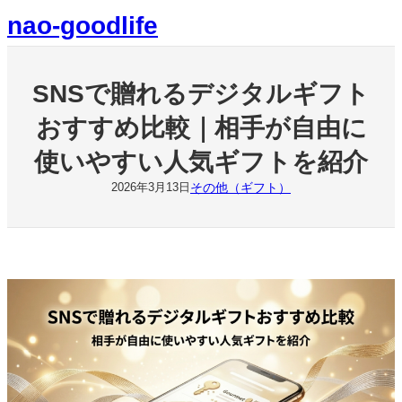
内
nao-goodlife
容
を
ス
キ
SNSで贈れるデジタルギフト
ッ
プ
おすすめ比較｜相手が自由に
使いやすい人気ギフトを紹介
その他（ギフト）
2026年3月13日