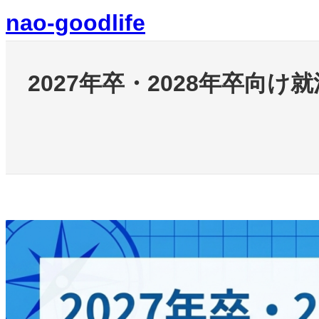
内
nao-goodlife
容
を
ス
キ
2027年卒・2028年卒向
ッ
プ