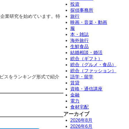
投資
探偵事務所
、企業研究を始めています。特
旅行
映画・音楽・動画
服
本・雑誌
海外旅行
生鮮食品
結婚相談・婚活
総合（ギフト）
総合（グルメ・食品）
総合（ファッション）
ビスをランキング形式で紹介
語学・留学
賃貸
資格・通信講座
金融
電力
食材宅配
アーカイブ
2026年8月
2026年6月