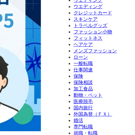
ウェディング
ウエディング
クレジットカード
スキンケア
トラベルグッズ
ファッション小物
フィットネス
ヘアケア
メンズファッション
ローン
一般転職
仕事関連
保険
保険相談
加工食品
動物・ペット
医療脱毛
国内旅行
外国為替（ＦＸ）
婚活
専門転職
就職・転職