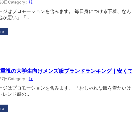
28日
Category :
服
ージはプロモーションを含みます。 毎日身につける下着、な
地が悪い」「…
re
ド重視の大学生向けメンズ服ブランドランキング｜安く
27日
Category :
服
ージはプロモーションを含みます。 「おしゃれな服を着たい
トレンド感の…
re