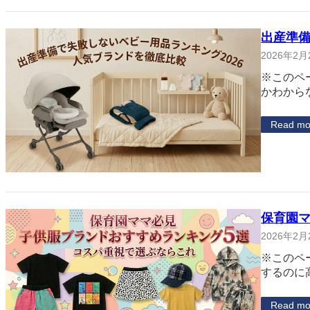
出産準備
2026年2月
※このペ
かわから
Read mo
保育園マ
2026年2月
※このペ
するのに
Read mo