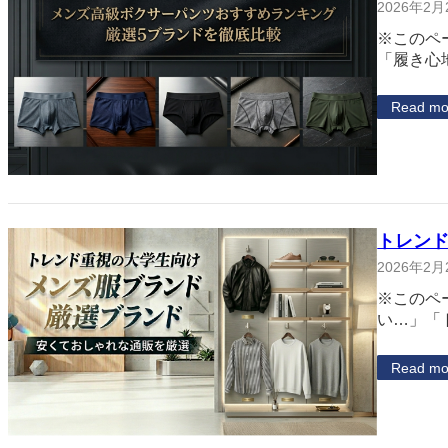
2026年2月
※このペ
「履き心
Read mo
トレン
2026年2月
※このペ
い…」「
Read mo