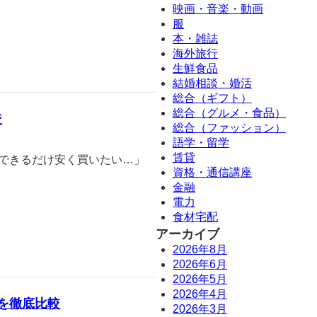
映画・音楽・動画
服
本・雑誌
海外旅行
生鮮食品
結婚相談・婚活
総合（ギフト）
総合（グルメ・食品）
較
総合（ファッション）
語学・留学
賃貸
、できるだけ安く買いたい…」
資格・通信講座
金融
電力
食材宅配
アーカイブ
2026年8月
2026年6月
2026年5月
2026年4月
を徹底比較
2026年3月