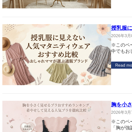
授乳服
2026年3月
※このペ
中でもお
Read mo
胸を小
2026年3月
※このペ
「胸が強