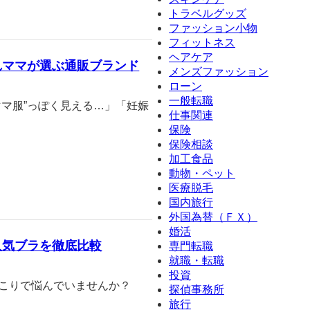
トラベルグッズ
ファッション小物
フィットネス
ヘアケア
れママが選ぶ通販ブランド
メンズファッション
ローン
一般転職
ママ服”っぽく見える…」「妊娠
仕事関連
保険
保険相談
加工食品
動物・ペット
医療脱毛
国内旅行
外国為替（ＦＸ）
婚活
人気ブラを徹底比較
専門転職
就職・転職
投資
肩こりで悩んでいませんか？
探偵事務所
旅行