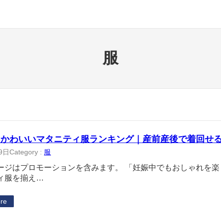
服
にかわいいマタニティ服ランキング｜産前産後で着回せ
9日
Category :
服
ージはプロモーションを含みます。 「妊娠中でもおしゃれを
ィ服を揃え…
re