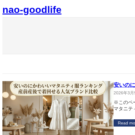
内
nao-goodlife
容
を
ス
キ
ッ
プ
安いの
2026年3月
※このペ
マタニテ
Read mo