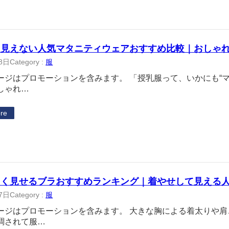
に見えない人気マタニティウェアおすすめ比較｜おしゃ
8日
Category :
服
ージはプロモーションを含みます。 「授乳服って、いかにも“
しゃれ…
re
さく見せるブラおすすめランキング｜着やせして見える
7日
Category :
服
ージはプロモーションを含みます。 大きな胸による着太りや
調されて服…