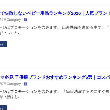
で失敗しないベビー用品ランキング2026｜人気ブラン
21日
Category :
服
ージはプロモーションを含みます。 出産準備を進める中で、
ない…」と…
re
マ必見 子供服ブランドおすすめランキング5選｜コス
20日
Category :
服
ージはプロモーションを含みます。 「毎日洗濯するのにすぐ
高い服はも…
re