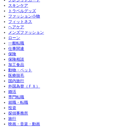
クレジットカード
スキンケア
トラベルグッズ
ファッション小物
フィットネス
ヘアケア
メンズファッション
ローン
一般転職
仕事関連
保険
保険相談
加工食品
動物・ペット
医療脱毛
国内旅行
外国為替（ＦＸ）
婚活
専門転職
就職・転職
投資
探偵事務所
旅行
映画・音楽・動画