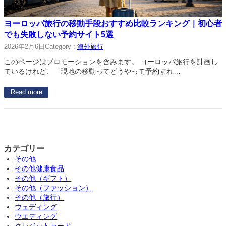
ヨーロッパ旅行の移動手段おすすめ比較ランキング｜初心者
でも失敗しない予約サイト5選
2026年2月6日
Category :
海外旅行
このページはプロモーションを含みます。 ヨーロッパ旅行を計画し
ているけれど、「現地の移動ってどうやって予約すれ…
Read more
カテゴリー
その他
その他健康食品
その他（ギフト）
その他（ファッション）
その他（旅行）
ウェディング
ウエディング