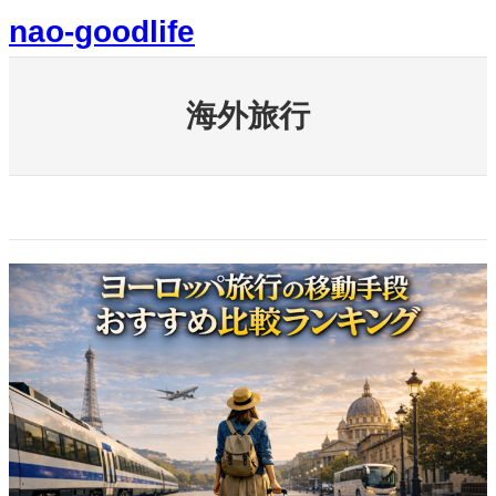
内
nao-goodlife
容
を
ス
キ
海外旅行
ッ
プ